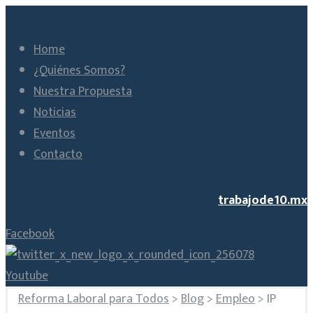
Home
¿Quiénes Somos?
Nuestra Propuesta
Noticias
Eventos
Contacto
trabajode10.mx
Facebook
Youtube
Reforma Laboral para Todos
>
Blog
>
Empleo
>
IP