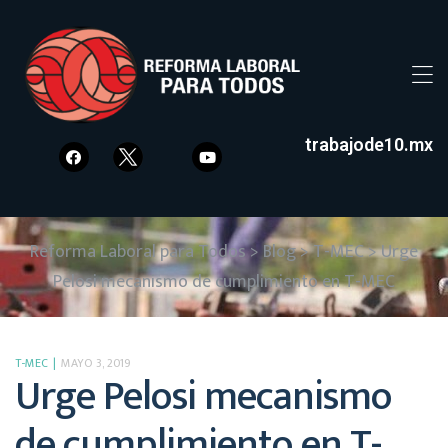
trabajode10.mx
Reforma Laboral para Todos
>
Blog
>
T-MEC
>
Urge
Pelosi mecanismo de cumplimiento en T-MEC
T-MEC
MAYO 3, 2019
Urge Pelosi mecanismo
de cumplimiento en T-