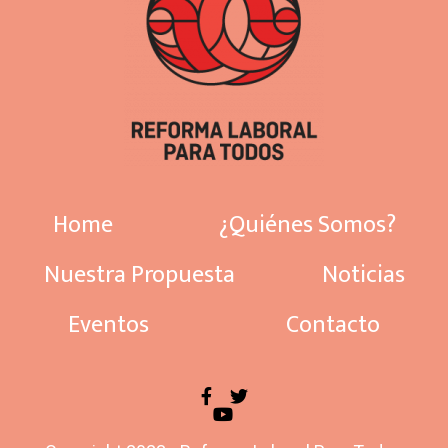
Home
¿Quiénes Somos?
Nuestra Propuesta
Noticias
Eventos
Contacto