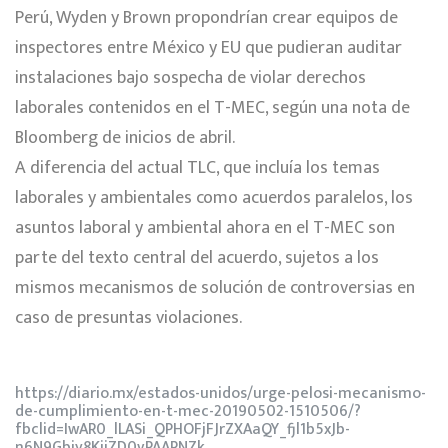
Perú, Wyden y Brown propondrían crear equipos de
inspectores entre México y EU que pudieran auditar
instalaciones bajo sospecha de violar derechos
laborales contenidos en el T-MEC, según una nota de
Bloomberg de inicios de abril.
A diferencia del actual TLC, que incluía los temas
laborales y ambientales como acuerdos paralelos, los
asuntos laboral y ambiental ahora en el T-MEC son
parte del texto central del acuerdo, sujetos a los
mismos mecanismos de solución de controversias en
caso de presuntas violaciones.
https://diario.mx/estados-unidos/urge-pelosi-mecanismo-
de-cumplimiento-en-t-mec-20190502-1510506/?
fbclid=IwAR0_lLASi_QPHOFjFJrZXAaQY_fjl1b5xJb-
n6N9Gbjy8KjjZD0vPAARNZk