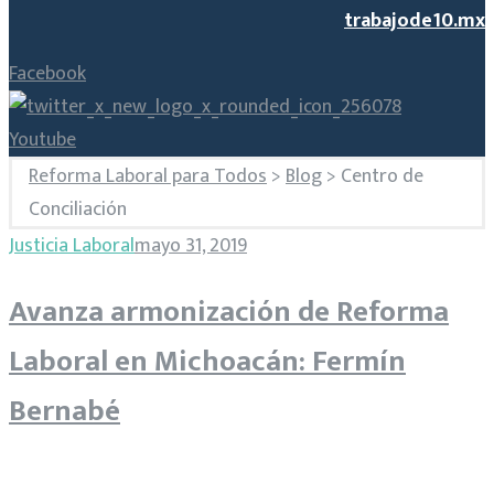
trabajode10.mx
Facebook
Youtube
Reforma Laboral para Todos
>
Blog
>
Centro de
Conciliación
Etiqueta:
Justicia Laboral
mayo 31, 2019
Avanza armonización de Reforma
Centro
Laboral en Michoacán: Fermín
de
Bernabé
Conciliación