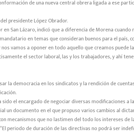
conformación de una nueva central obrera ligada a ese parti
del presidente López Obrador.
or en San Lázaro, indicó que a diferencia de Morena cuando n
mandatario en temas que consideran buenos para el país, co
 y nos vamos a oponer en todo aquello que creamos puede la
samente el sector laboral, las y los trabajadores, y ahí te
sar la democracia en los sindicatos y la rendición de cuenta
cación.
ha sido el encargado de negociar diversas modificaciones a la
ial un documento en el que propuso varios cambios al dictam
con mecanismos que no lastimen del todo los intereses de la
 “El periodo de duración de las directivas no podrá ser inde