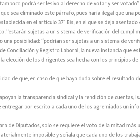
y tampoco podrá ser lesivo al derecho de votar y ser votado”
 que sea eliminado este párrafo, pues haría ilegal que una p
tablecida en el artículo 371 Bis, en el que se deja asentado 
o, “estarán sujetas a un sistema de verificación del cumplim
o una posibilidad: “podrían ser sujetas a un sistema de verifi
l de Conciliación y Registro Laboral, la nueva instancia que 
la elección de los dirigentes sea hecha con los principios de 
bilidad de que, en caso de que haya duda sobre el resultado d
poyan la transparencia sindical y la rendición de cuentas, I
 de entregar por escrito a cada uno de los agremiados un in
ra de Diputados, solo se requiere el voto de la mitad más u
aterialmente imposible y señala que cada uno de los trabaj