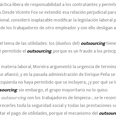
ctica libera de responsabilidad a los contratantes y permit
. Desde Vicente Fox se extendió esa relación perjudicial par
onal, consideró inaplazable modificar la legislación laboral 
de los trabajadores de otro empleador y con ello desligan 
l tema de las utilidades: los (dueños del)
outsourcing
tiene
té permitido el
outsourcing
, porque es un fraude a los princi
n materia laboral, Moreira argumentó la urgencia de termina
se afianzó, y en la pasada administración de Enrique Peña s
 izquierda no haya permitido que se incluyera, ¿y por qué se
sourcing
; sin embargo, el grupo mayoritario no lo quiso.
l
outsour-cing
con los trabajadores de limpieza–, se le recor
recerles toda la seguridad social y todas las prestaciones s
itar el pago de utilidades, porque el mecanismo del
outsour