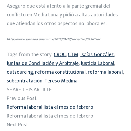
Aseguró que está atento a la parte gremial del
conflicto en Media Luna y pidió a altas autoridades
que atiendan los otros aspectos no laborales.
http://www.jornada.unam.mx/2018/01/27/sociedad/029n1soc
Tags from the story:
CROC
,
CTM
,
Isaías González
,
Juntas de Conciliación y Arbitraje
,
Justicia Laboral
,
outsourcing
,
reforma constitucional
,
reforma laboral
,
subcontratación
,
Tereso Medina
SHARE THIS ARTICLE
Previous Post
Reforma laboral lista el mes de febrero
Reforma laboral lista el mes de febrero
Next Post