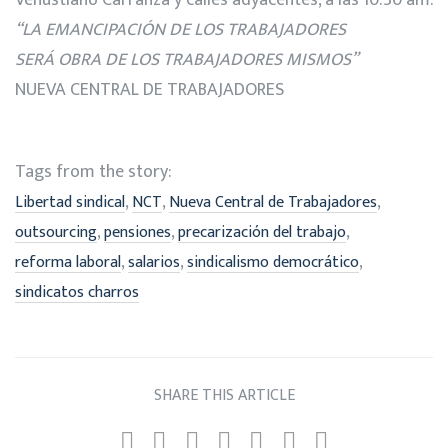
Venustiano Carranza y calles adyacentes, a las 10:30 am.
“
LA
EMANCIPACI
ÓN DE LOS TRABAJADORES
SER
Á OBRA DE LOS TRABAJADORES MISMOS”
NUEVA CENTRAL DE TRABAJADORES
Tags from the story:
,
,
,
Libertad sindical
NCT
Nueva Central de Trabajadores
,
,
,
outsourcing
pensiones
precarización del trabajo
,
,
,
reforma laboral
salarios
sindicalismo democrático
sindicatos charros
SHARE THIS ARTICLE