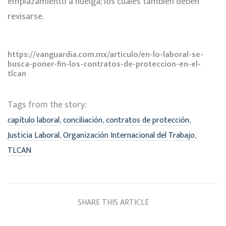
emplazamiento a huelga; los cuales también deben
revisarse.
https://vanguardia.com.mx/articulo/en-lo-laboral-se-
busca-poner-fin-los-contratos-de-proteccion-en-el-
tlcan
Tags from the story:
,
,
,
capítulo laboral
conciliación
contratos de protección
,
,
Justicia Laboral
Organización Internacional del Trabajo
TLCAN
SHARE THIS ARTICLE