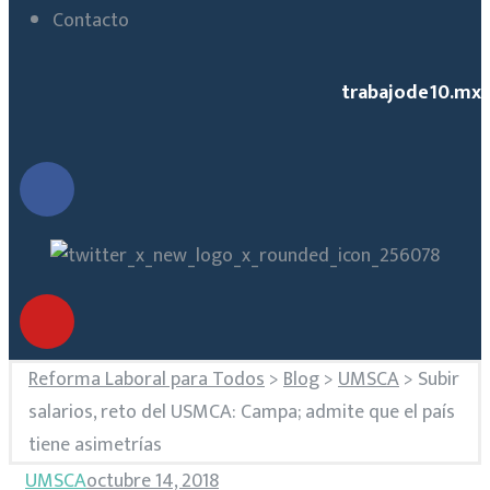
Contacto
trabajode10.mx
Reforma Laboral para Todos
>
Blog
>
UMSCA
>
Subir
salarios, reto del USMCA: Campa; admite que el país
tiene asimetrías
UMSCA
octubre 14, 2018