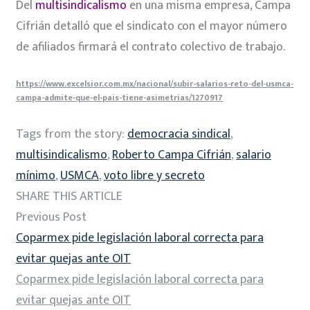
Del
multisindicalismo
en una misma empresa, Campa
Cifrián detalló que el sindicato con el mayor número
de afiliados firmará el contrato colectivo de trabajo.
https://www.excelsior.com.mx/nacional/subir-salarios-reto-del-usmca-
campa-admite-que-el-pais-tiene-asimetrias/1270917
Tags from the story:
democracia sindical
,
multisindicalismo
,
Roberto Campa Cifrián
,
salario
mínimo
,
USMCA
,
voto libre y secreto
SHARE THIS ARTICLE
Previous Post
Coparmex pide legislación laboral correcta para
evitar quejas ante OIT
Coparmex pide legislación laboral correcta para
evitar quejas ante OIT