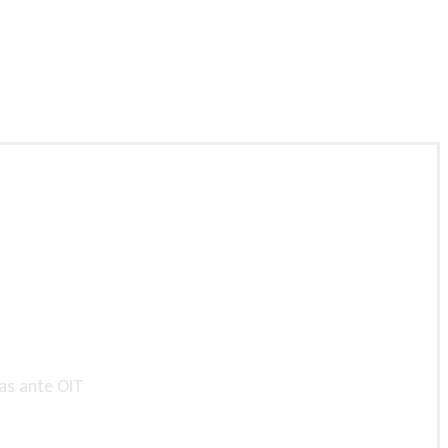
trabajode10.mx
jas ante OIT