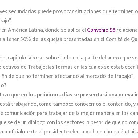
leyes secundarias puede provocar situaciones que terminen c
bajo”.
 en América Latina, donde se aplica
el
Convenio 98
r
elaciona
ión a tener 50% de las quejas presentadas en el Comité de Qu
del capítulo laboral, sobre todo en la parte del anexo que s
ectivos de Trabajo; las formas en las cuales se establecen l
el fin de que no terminen afectando al mercado de trabajo”.
rno?
stuvo que
en los próximos días se presentará una nueva in
 está trabajando, como tampoco conocemos el contenido, y é
e comunicación para trabajar de la mejor manera en los camb
 se de un diálogo con los sectores, a pesar de que no cono
ro oficialmente el presidente electo no ha dicho quién.
Luis