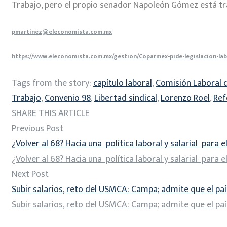
Trabajo, pero el propio senador Napoleón Gómez está tr
pmartinez@eleconomista.com.mx
https://www.eleconomista.com.mx/gestion/Coparmex-pide-legislacion-labo
Tags from the story:
capítulo laboral
,
Comisión Laboral d
Trabajo
,
Convenio 98
,
Libertad sindical
,
Lorenzo Roel
,
Ref
SHARE THIS ARTICLE
Previous Post
¿Volver al 68? Hacia una política laboral y salarial para 
¿Volver al 68? Hacia una política laboral y salarial para 
Next Post
Subir salarios, reto del USMCA: Campa; admite que el paí
Subir salarios, reto del USMCA: Campa; admite que el paí