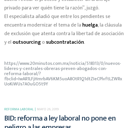
privado para ver quién tiene la razón”, juzgó.
El especialista añadió que entre los pendientes se
encuentra modernizar el tema de la
huelga
, la cláusula
de exclusión que atenta contra la libertad de asociación
y el
outsourcing
o
subcontratación
.
https://www.20minutos.com.mx/noticia/518313/0/nuevos-
lideres-y-centrales-obreras-preven-abogados-con-
reforma-laboral/?
fbclid=IwAR1LFjHmrbAV6KM5uoA8OtR1Q1dtZIeCPlvftLZWRx
UoKiWUs7A0uGO5t9Y
REFORMA LABORAL
MAYO 26, 2019
BID: reforma a ley laboral no pone en
peligro a las empresas