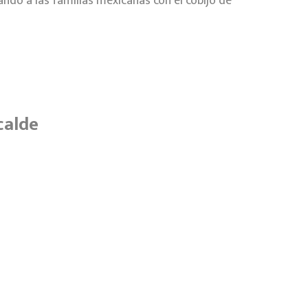
o a las familias mexicanas con el cobijo de
calde