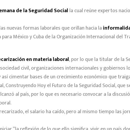
emana de la Seguridad Social
la cual reúne expertos naci
las nuevas formas laborales que orillan hacia la
informalid
 para México y Cuba de la Organización Internacional del Tr
ecarización en materia laboral
, por lo que la titular de la 
 sociedad civil, organizaciones internacionales y gobiernos lo
y así cimentar bases de un crecimiento económico que traig
, Construyendo Hoy el Futuro de la Seguridad Social, que se 
 alcanzó al país, por lo que es necesario convocar a la discus
boral.
ecarizado, el salario ha caído, pero al mismo tiempo las jor
iciar “la reflexión de lo que ello significa, vivir en un país 