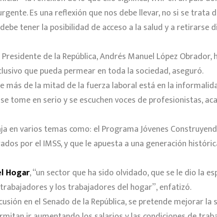
 urgente. Es una reflexión que nos debe llevar, no si se trata
ebe tener la posibilidad de acceso a la salud y a retirars
el Presidente de la República, Andrés Manuel López Obrador, 
inclusivo que pueda permear en toda la sociedad, aseguró.
 más de la mitad de la fuerza laboral está en la informalida
 se tome en serio y se escuchen voces de profesionistas, ac
aja en varios temas como: el Programa Jóvenes Construyendo
ados por el IMSS, y que le apuesta a una generación históri
el Hogar
, “un sector que ha sido olvidado, que se le dio la es
trabajadores y los trabajadores del hogar”, enfatizó.
scusión en el Senado de la República, se pretende mejorar la 
rmitan ir aumentando los salarios y las condiciones de traba