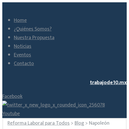
Home
¿Quiénes Somos?
Nuestra Propuesta
Noticias
Eventos
Contacto
trabajode10.mx
Facebook
Youtube
Reforma Laboral para Todos
>
Blog
>
Napoleón