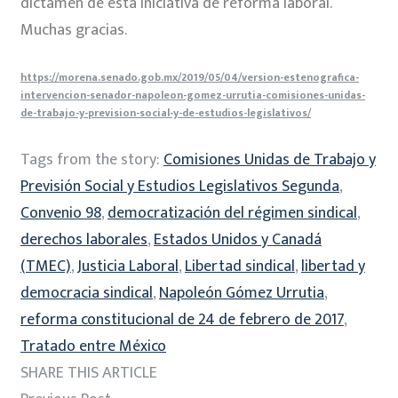
dictamen de esta iniciativa de reforma laboral.
Muchas gracias.
https://morena.senado.gob.mx/2019/05/04/version-estenografica-
intervencion-senador-napoleon-gomez-urrutia-comisiones-unidas-
de-trabajo-y-prevision-social-y-de-estudios-legislativos/
Tags from the story:
Comisiones Unidas de Trabajo y
Previsión Social y Estudios Legislativos Segunda
,
Convenio 98
,
democratización del régimen sindical
,
derechos laborales
,
Estados Unidos y Canadá
(TMEC)
,
Justicia Laboral
,
Libertad sindical
,
libertad y
democracia sindical
,
Napoleón Gómez Urrutia
,
reforma constitucional de 24 de febrero de 2017
,
Tratado entre México
SHARE THIS ARTICLE