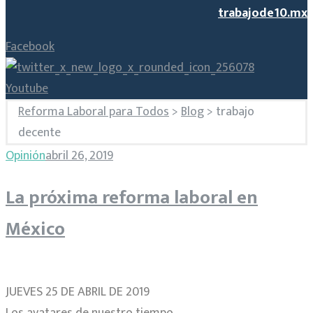
trabajode10.mx
Facebook
Youtube
Reforma Laboral para Todos
>
Blog
>
trabajo
decente
Etiqueta:
Opinión
abril 26, 2019
La próxima reforma laboral en
trabajo
México
decente
JUEVES 25 DE ABRIL DE 2019
Los avatares de nuestro tiempo