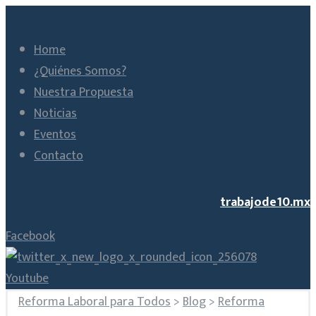
Home
¿Quiénes Somos?
Nuestra Propuesta
Noticias
Eventos
Contacto
trabajode10.mx
Facebook
Youtube
Reforma Laboral para Todos
>
Blog
>
Reforma