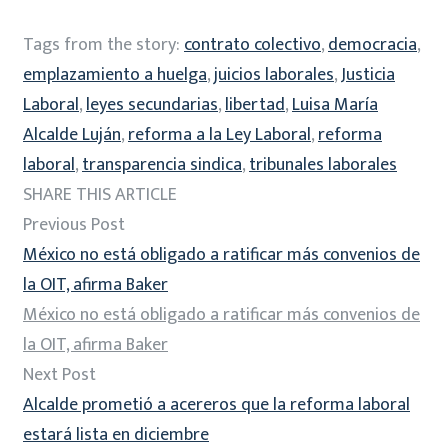
Tags from the story:
contrato colectivo
,
democracia
,
emplazamiento a huelga
,
juicios laborales
,
Justicia
Laboral
,
leyes secundarias
,
libertad
,
Luisa María
Alcalde Luján
,
reforma a la Ley Laboral
,
reforma
laboral
,
transparencia sindica
,
tribunales laborales
SHARE THIS ARTICLE
Previous Post
México no está obligado a ratificar más convenios de
la OIT, afirma Baker
México no está obligado a ratificar más convenios de
la OIT, afirma Baker
Next Post
Alcalde prometió a acereros que la reforma laboral
estará lista en diciembre