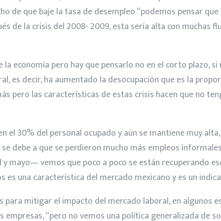
cho de que baje la tasa de desempleo “podemos pensar que ya
de la crisis del 2008- 2009, esta sería alta con muchas flu
la economía pero hay que pensarlo no en el corto plazo, si 
ral, es decir, ha aumentado la desocupación que es la prop
más pero las características de estas crisis hacen que no te
n el 30% del personal ocupado y aún se mantiene muy alta, 
ad, y se debe a que se perdieron mucho más empleos informa
il y mayo— vemos que poco a poco se están recuperando eso
es una característica del mercado mexicano y es un indicad
 para mitigar el impacto del mercado laboral, en algunos 
s empresas, “pero no vemos una política generalizada de so