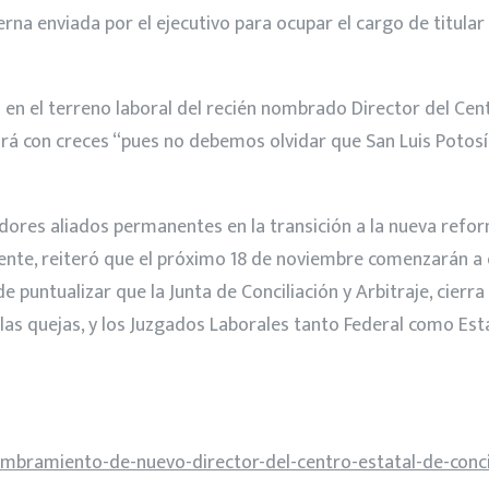
na enviada por el ejecutivo para ocupar el cargo de titular 
a en el terreno laboral del recién nombrado Director del Cent
á con creces “pues no debemos olvidar que San Luis Potosí 
ladores aliados permanentes en la transición a la nueva refo
nte, reiteró que el próximo 18 de noviembre comenzarán a o
 puntualizar que la Junta de Conciliación y Arbitraje, cierr
r las quejas, y los Juzgados Laborales tanto Federal como Es
bramiento-de-nuevo-director-del-centro-estatal-de-concil