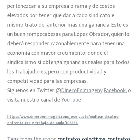
pertenezcan a su empresa o rama y de costos
elevados por tener que dar a cada sindicato el
mismo trato del anterior más una ganancia. Este es
un buen rompecabezas para López Obrador, quien lo
deberá responder razonablemente para tener una
economía con mayor crecimiento, donde el
sindicalismo sí obtenga ganancias reales para todos
los trabajadores, pero con productividad y
competitividad para las empresas.
Síguenos en Twitter
@DineroEnImagen
y
Facebook
,
o
visita nuestro canal de
YouTube
https://www.dineroenimagen.com/jose-yuste/multisindicatos-
enfrenta-cce-y-trabajo-de-amlo/103354
Tags from the story:
contratos colectivos
,
contratos