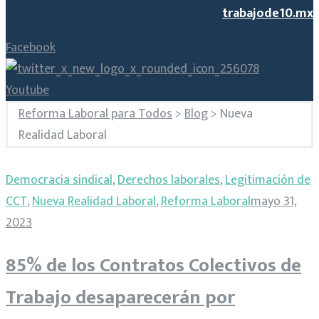
trabajode10.mx
Facebook
Youtube
Reforma Laboral para Todos
>
Blog
>
Nueva
Realidad Laboral
Categoría:
Democracia sindical
,
Derechos laborales
,
Legitimación de
Nueva
CCT
,
Nueva Realidad Laboral
,
Reforma Laboral
mayo 31,
2023
Realidad
85% de los Contratos Colectivos de
Laboral
Trabajo desaparecerán por