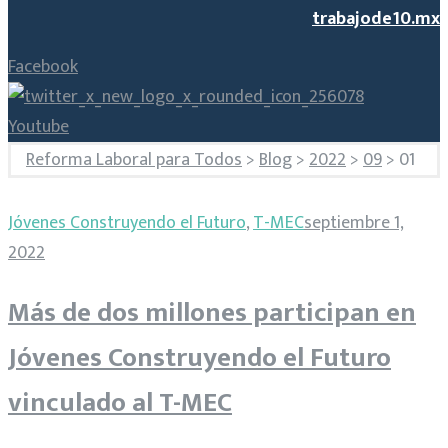
trabajode10.mx
Facebook
Youtube
Reforma Laboral para Todos
>
Blog
>
2022
>
09
>
01
Día:
Jóvenes Construyendo el Futuro
,
T-MEC
septiembre 1,
1
2022
Más de dos millones participan en
de
Jóvenes Construyendo el Futuro
septiembre
vinculado al T-MEC
de